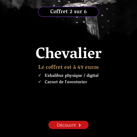
Coffret 2 sur 6
Chevalier
Le coffret est à 49 euros
Exkalibur physique / digital
Carnet de l'aventurier
Découvrir