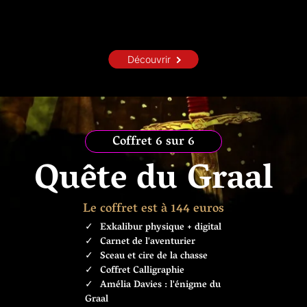
Découvrir
Coffret 6 sur 6
Quête du Graal
Le coffret est à 144 euros
Exkalibur physique + digital
Carnet de l'aventurier
Sceau et cire de la chasse
Coffret Calligraphie
Amélia Davies : l'énigme du
Graal