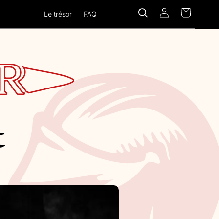
Log
Cart
Le trésor
FAQ
in
t